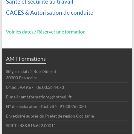
Santé et sécurité au travail
CACES & Autorisation de conduite
Voir les dates / Réserver une formation
AMT Formations
Siège social : 2 Rue Diderot
30300 Beaucaire
04.66.59.49.67 | 06.03.36.44.73
E-mail : amt.formations@hotmail.fr
N° de déclaration d’activité : 91300262030
Enregistré auprès du Préfet de région Occitanie
SIRET : 488.815.622.00011