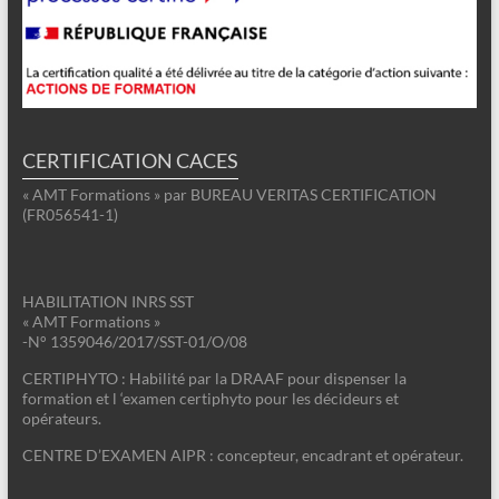
CERTIFICATION CACES
« AMT Formations » par BUREAU VERITAS CERTIFICATION
(FR056541-1)
HABILITATION INRS SST
« AMT Formations »
-N° 1359046/2017/SST-01/O/08
CERTIPHYTO : Habilité par la DRAAF pour dispenser la
formation et l ‘examen certiphyto pour les décideurs et
opérateurs.
CENTRE D’EXAMEN AIPR : concepteur, encadrant et opérateur.