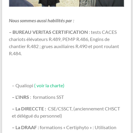
Nous sommes aussi habilités par :
– BUREAU VERITAS
CERTIFICATION
: tests CACES
chariots élévateurs R.489, PEMP R.486, Engins de
chantier R.482 ; grues auxiliaires R.490 et pont roulant
R.484.
– Qualiopi
( voir la charte)
– L’INRS
: formations SST
– La DIRECCTE :
CSE/CSSCT, (anciennement CHSCT
et délégué du personnel)
– La DRAAF :
formations « Certiphyto » : Utilisation